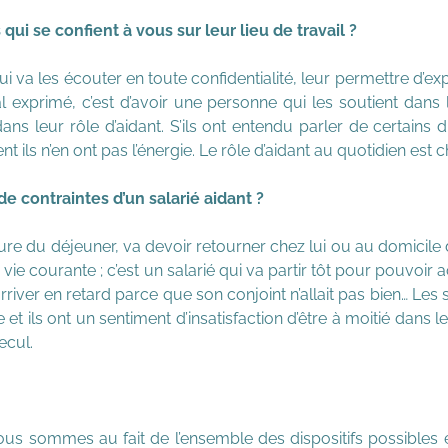
qui se confient à vous sur leur lieu de travail ?
i va les écouter en toute confidentialité, leur permettre d’expr
pal exprimé, c’est d’avoir une personne qui les soutient dan
s leur rôle d’aidant. S’ils ont entendu parler de certains di
 ils n’en ont pas l’énergie. Le rôle d’aidant au quotidien est
contraintes d’un salarié aidant ?
heure du déjeuner, va devoir retourner chez lui ou au domicil
a vie courante ; c’est un salarié qui va partir tôt pour pouv
arriver en retard parce que son conjoint n’allait pas bien… Les 
t ils ont un sentiment d’insatisfaction d’être à moitié dans le
ecul.
s sommes au fait de l’ensemble des dispositifs possibles et