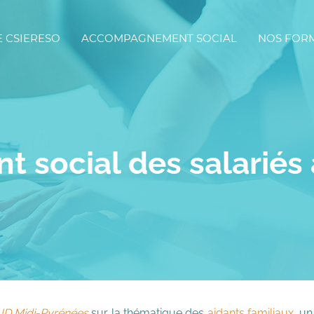
E CSIERESO
ACCOMPAGNEMENT SOCIAL
NOS FOR
social des salariés a
JD Midi-Pyrénées
sur la thématique des
aidants familiaux
, un