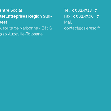
entre Social
Tel : 05.62.47.18.47
nterEntreprises Région Sud-
Fax : 05.62.47.06.47
uest
Mail :
6, route de Narbonne - Bât G
contact@csiereso.fr
1320 Auzeville-Tolosane