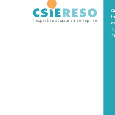
C
I
o
4
3