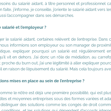
esoins du salarié aidant, à titre personnel et professionnel ca
aite, j’informe, je conseille, j’oriente le salarié aidant vers le
aussi l’accompagner dans ses démarches.
 salarié et l’employeur ?
le salarié aidant, certaines relèvent de l’entreprise. Dans ce
us informions son employeur ou son manager de proximité d
ique, expliquer pourquoi un salarié est régulièrement en re
’il vit en dehors. J’ai donc un rôle de médiation, au carrefour
t proche du burn out, j’ai une légitimité à aller expliquer pour
ail en raison de l’épuisement du salarié. Mais cela toujours ave
ns mises en place au sein de l’entreprise ?
mme le nôtre est déjà une première possibilité, qui est pl
tites et moyennes entreprises sous des formes variées et adapt
 faut distinguer des solutions comme les congés de droit comm
s conditions, et les solutions qui dépendent d’accords internes